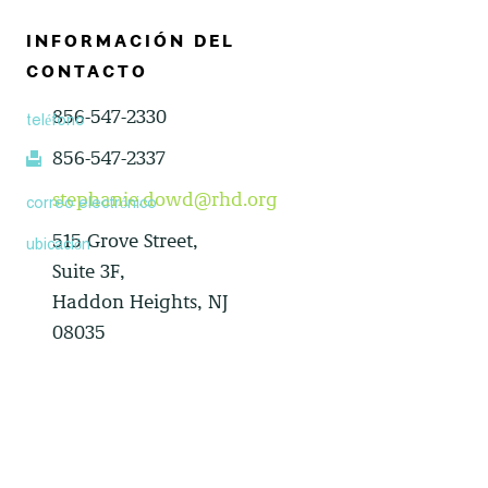
INFORMACIÓN DEL
CONTACTO
856-547-2330
teléfono
856-547-2337
fax
stephanie.dowd@rhd.org
correo electrónico
515 Grove Street,
ubicación
Suite 3F,
Haddon Heights, NJ
08035