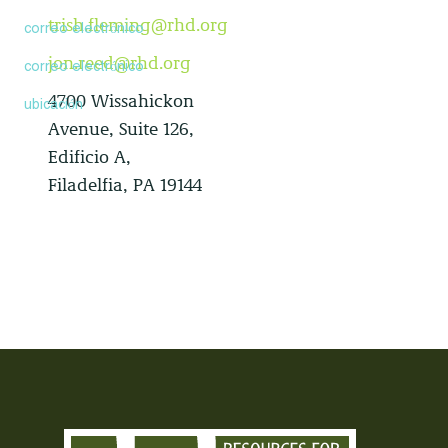
trish.fleming@rhd.org
correo electrónico
jon.reed@rhd.org
correo electrónico
4700 Wissahickon
ubicación
Avenue, Suite 126,
Edificio A,
Filadelfia, PA 19144