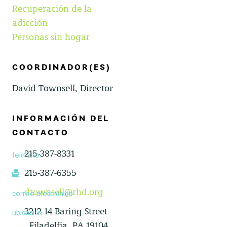
Recuperación de la
adicción
Personas sin hogar
COORDINADOR(ES)
David Townsell, Director
INFORMACIÓN DEL
CONTACTO
215-387-8331
teléfono
215-387-6355
fax
dtownsell@rhd.org
correo electrónico
3212-14 Baring Street
ubicación
, Filadelfia, PA 19104